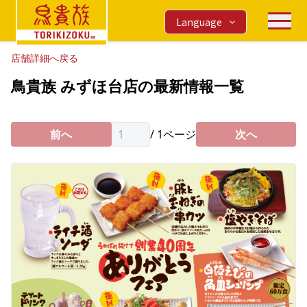
Language
店舗詳細へ戻る
鳥貴族 みずほ台店の最新情報一覧
前へ
/
1
ページ
次へ